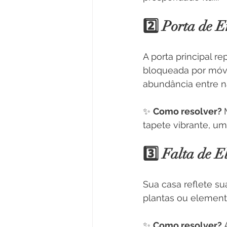
2️⃣ Porta de 
A porta principal re
bloqueada por móvei
abundância entre na
✨ 
Como resolver? 
tapete vibrante, um
3️⃣ Falta de 
Sua casa reflete su
plantas ou element
✨ 
Como resolver? 