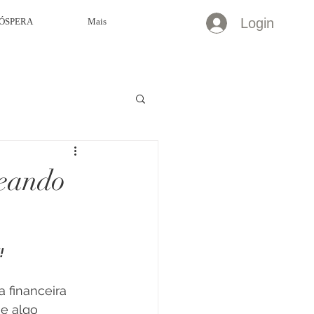
Login
ÓSPERA
Mais
ueando
!
a financeira 
e algo 