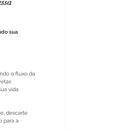
essa 
ndo sua 
ndo o fluxo da 
etas 
sua vida 
e, descarte 
 para a 