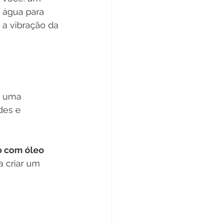
 água para 
 a vibração da 
o uma 
des e 
o com óleo 
a criar um 