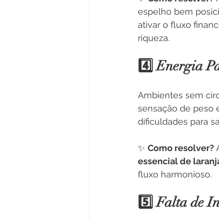
espelho bem posici
ativar o fluxo fina
riqueza.
4️⃣ Energia P
Ambientes sem circ
sensação de peso e 
dificuldades para sa
✨ 
Como resolver? 
essencial de laranj
fluxo harmonioso.
5️⃣ Falta de I