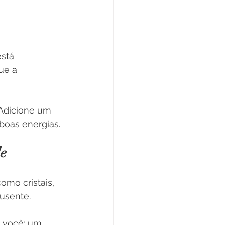
stá 
ue a 
 Adicione um 
boas energias.
de
omo cristais, 
usente.
 você: um 