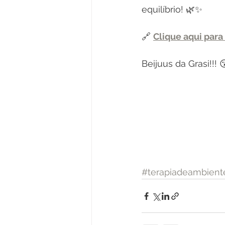
equilíbrio! 🌿✨
🔗 
Clique aqui para
Beijuus da Grasi!!! 
#terapiadeambient