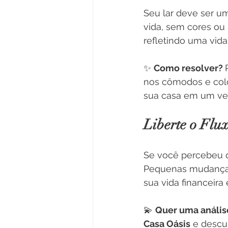
Seu lar deve ser u
vida, sem cores ou
refletindo uma vida
✨ 
Como resolver? 
nos cômodos e colo
sua casa em um ver
Liberte o Flu
Se você percebeu q
Pequenas mudanças
sua vida financeira
💫 
Quer uma análise
Casa Oásis
 e descu