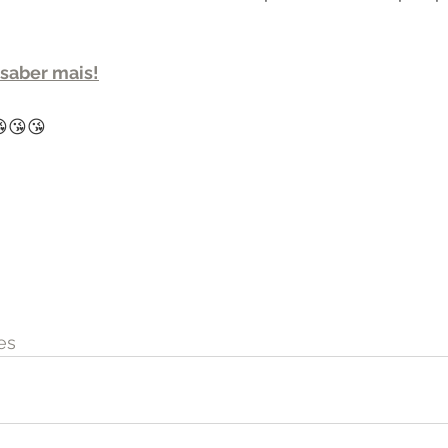
 saber mais!
😘😘😘
es