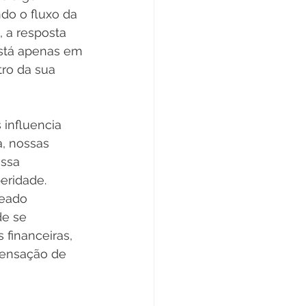
ndo o fluxo da 
 a resposta 
stá apenas em 
ro da sua 
influencia 
, nossas 
ssa 
eridade. 
eado 
e se 
 financeiras, 
sensação de 