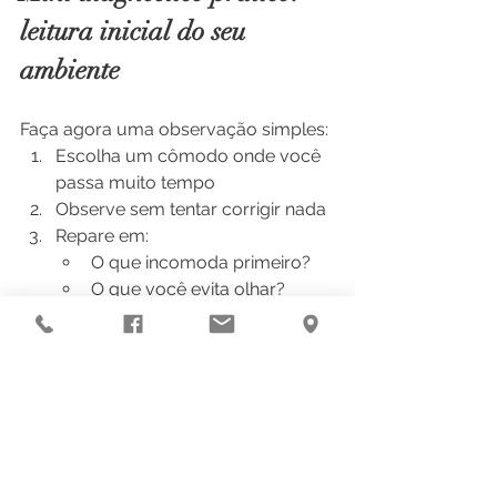
leitura inicial do seu 
ambiente
Faça agora uma observação simples:
Escolha um cômodo onde você 
passa muito tempo
Observe sem tentar corrigir nada
Repare em:
O que incomoda primeiro?
O que você evita olhar?
O que está em excesso?
O que está faltando?
Depois, reflita:
“Onde isso aparece na minha 
vida hoje?”