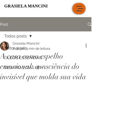
GRASIELA MANCINI
Post
Todos posts
Grasiela Mancini
Todos posts
7 de jan.
3 min de leitura
A casa como espelho
ÓLEOS ESSENCIAIS
emocional: consciência do
DESAFIO 7 DIAS 💰✨
invisível que molda sua vida