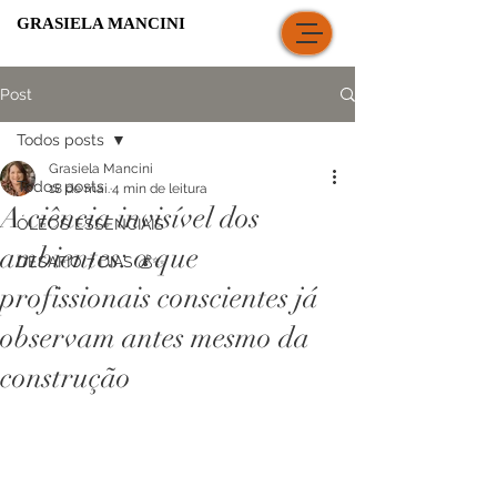
GRASIELA MANCINI
Post
Todos posts
Grasiela Mancini
Todos posts
18 de mai.
4 min de leitura
A ciência invisível dos
ÓLEOS ESSENCIAIS
ambientes: o que
DESAFIO 7 DIAS 💰✨
profissionais conscientes já
observam antes mesmo da
construção