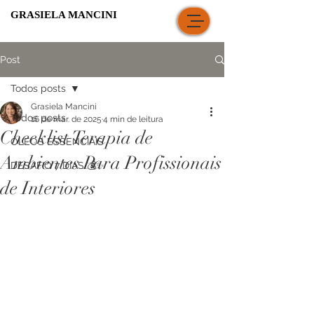
GRASIELA MANCINI
Post
Todos posts
Grasiela Mancini
Todos posts
16 de mar. de 2025
4 min de leitura
Checklist Terapia de
ÓLEOS ESSENCIAIS
Ambientes Para Profissionais
DESAFIO 7 DIAS 💰✨
de Interiores