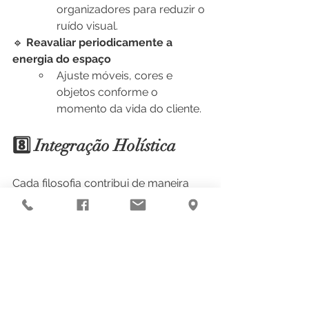
organizadores para reduzir o 
ruído visual.
🔹 
Reavaliar periodicamente a 
energia do espaço
Ajuste móveis, cores e 
objetos conforme o 
momento da vida do cliente.
8️⃣ Integração Holística
Cada filosofia contribui de maneira 
única para o projeto:
✨ 
Vastu Shastra
 fornece a 
estrutura e alinhamento 
energético.
✨ 
Feng Shui
 otimiza a 
distribuição da energia e os 