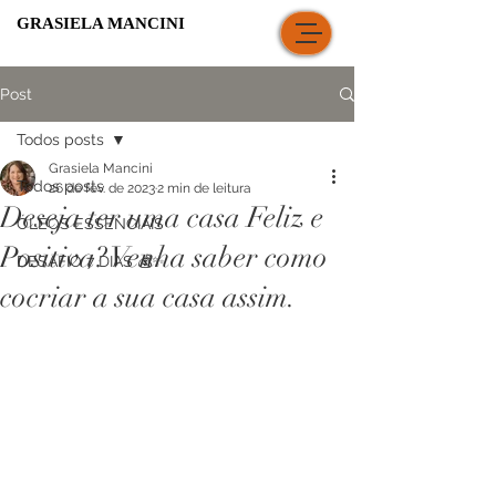
GRASIELA MANCINI
Post
Todos posts
Grasiela Mancini
Todos posts
26 de fev. de 2023
2 min de leitura
Deseja ter uma casa Feliz e
ÓLEOS ESSENCIAIS
Positiva? Venha saber como
DESAFIO 7 DIAS 💰✨
cocriar a sua casa assim.