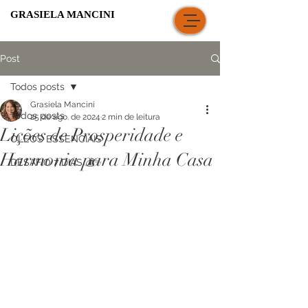
GRASIELA MANCINI
Post
Todos posts
Grasiela Mancini
Todos posts
25 de ago. de 2024
2 min de leitura
Lições de Prosperidade e
ÓLEOS ESSENCIAIS
Harmonia para Minha Casa
DESAFIO 7 DIAS 💰✨