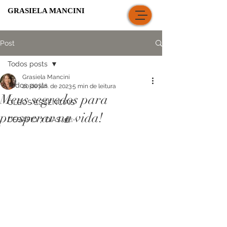
GRASIELA MANCINI
Post
Todos posts
Grasiela Mancini
Todos posts
20 de jun. de 2023
5 min de leitura
Meus segredos para
ÓLEOS ESSENCIAIS
prosperar na vida!
DESAFIO 7 DIAS 💰✨