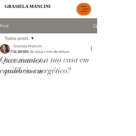
GRASIELA MANCINI
Post
Todos posts
Grasiela Mancini
Todos posts
14 de abr. de 2024
2 min de leitura
Quer manter a sua casa em
ÓLEOS ESSENCIAIS
equilíbrio energético?
DESAFIO 7 DIAS 💰✨