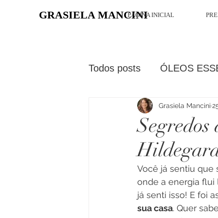
GRASIELA MANCINI
PÁGINA INICIAL
PRE
Todos posts
ÓLEOS ESS
Grasiela Mancini
2
Segredos 
Hildegar
Você já sentiu que
onde a energia flui
já senti isso! E foi
sua casa
. Quer sab