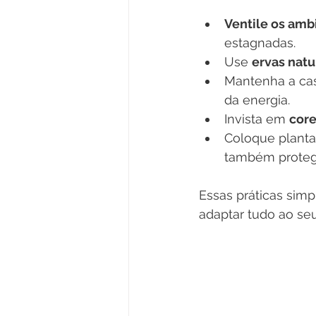
Ventile os amb
estagnadas.
Use 
ervas natu
Mantenha a ca
da energia.
Invista em 
core
Coloque planta
também protege
Essas práticas sim
adaptar tudo ao seu 