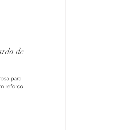
arda de 
osa para 
m reforço 