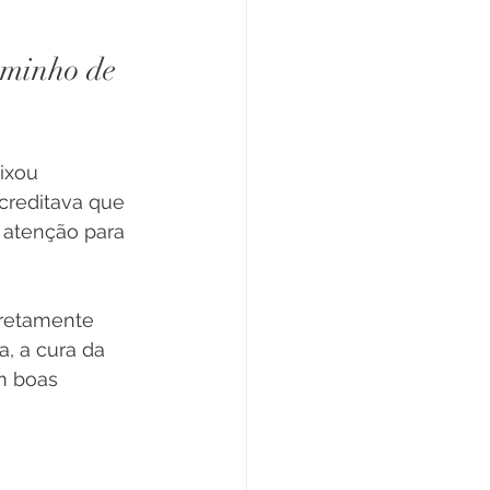
minho de 
ixou 
creditava que 
 atenção para 
iretamente 
, a cura da 
m boas 