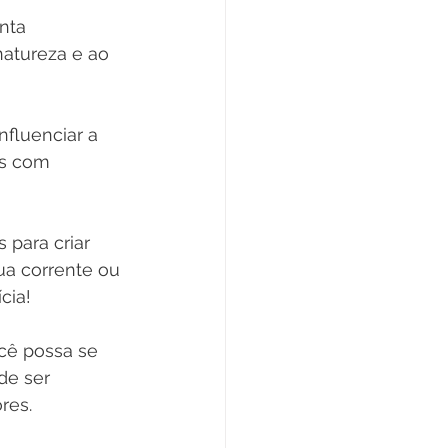
nta 
atureza e ao 
fluenciar a 
os com 
para criar 
ua corrente ou 
cia!
cê possa se 
de ser 
res.