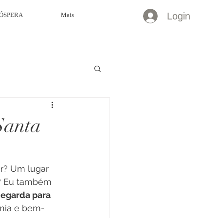
Login
ÓSPERA
Mais
Santa
r? Um lugar 
i? Eu também 
degarda para 
onia e bem-