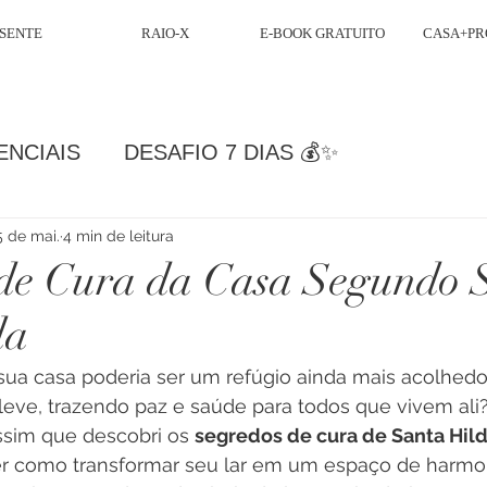
SENTE
RAIO-X
E-BOOK GRATUITO
CASA+PR
ENCIAIS
DESAFIO 7 DIAS 💰✨
5 de mai.
4 min de leitura
de Cura da Casa Segundo 
da
 sua casa poderia ser um refúgio ainda mais acolhedo
 leve, trazendo paz e saúde para todos que vivem al
 assim que descobri os 
segredos de cura de Santa Hil
er como transformar seu lar em um espaço de harm