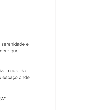
 serenidade e 
empre que 
za a cura da 
 o espaço onde 
ar