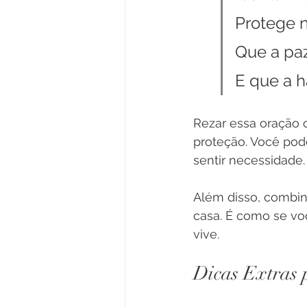
Protege 
Que a paz
E que a h
Rezar essa oração 
proteção. Você pod
sentir necessidade.
Além disso, combina
casa. É como se vo
vive.
Dicas Extras 