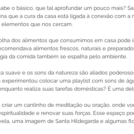
sabe o básico, que tal aprofundar um pouco mais? Sa
ina que a cura da casa está ligada à conexão com a n
s elementos que nos cercam.
olha dos alimentos que consumimos em casa pode in
 recomendava alimentos frescos, naturais e preparad
ergia da comida também se espalha pelo ambiente.
a suave e os sons da natureza são aliados poderosos 
á experimentou colocar uma playlist com sons de ág
nquanto realiza suas tarefas domésticas? É uma delí
 é criar um cantinho de meditação ou oração, onde vo
piritualidade e renovar suas forças. Esse espaço po
ela, uma imagem de Santa Hildegarda e algumas flo