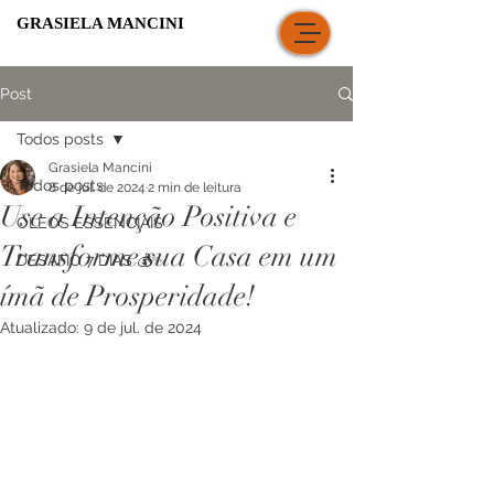
GRASIELA MANCINI
Post
Todos posts
Grasiela Mancini
Todos posts
8 de jul. de 2024
2 min de leitura
Use a Intenção Positiva e
ÓLEOS ESSENCIAIS
Transforme sua Casa em um
DESAFIO 7 DIAS 💰✨
ímã de Prosperidade!
Atualizado:
9 de jul. de 2024