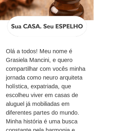
Olá a todos! Meu nome é 
Grasiela Mancini, e quero 
compartilhar com vocês minha 
jornada como neuro arquiteta 
holística, expatriada, que 
escolheu viver em casas de 
aluguel já mobiliadas em 
diferentes partes do mundo. 
Minha história é uma busca 
constante pela harmonia e 