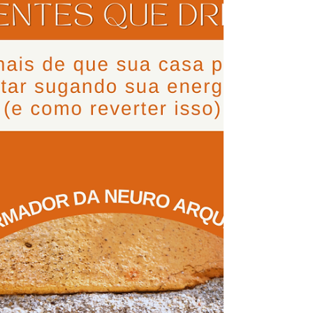
desapego para criar harmonia.

Como neuro arquiteta holística, 
sempre fui sensível à energia 
dos espaços. Essa 
sensibilidade revelou-se uma 
bênção e um desafio. 
Enquanto compreendia como 
diferentes ambientes afetavam 
minha energia, também 
percebia como os espaços 
alugados frequentemente 
tinham uma energia residual de 
seus antigos moradores.
