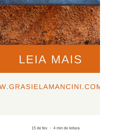
radiestesia, a arte de avaliar e 
otimizar a energia dos 
espaços, tornou-se uma aliada 
fundamental. Utilizando 
pêndulos e varinhas de 
radiestesia, comecei a analisar 
cada casa em que vivia, 
identificando desequilíbrios 
energéticos e áreas 
problemáticas.

No entanto, a radiestesia é 
apenas parte da equação. A 
verdadeira magia acontece 
quando combinamos essa 
15 de fev.
4 min de leitura