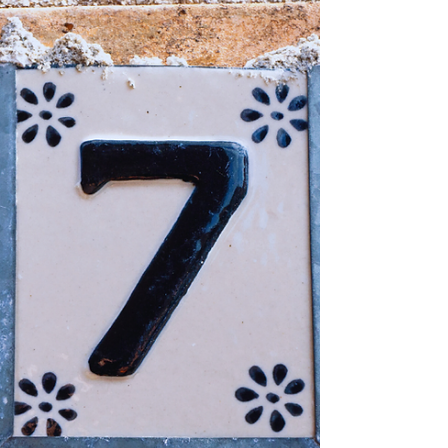
Minha jornada me levou a 
estudar a fundo a relação entre 
a arquitetura, a energia dos 
espaços e o bem-estar. Foi 
assim que aprendi a 
compreender a energia dos 
ambientes, a identificar 
problemas vibracionais e a 
buscar soluções para criar 
espaços mais equilibrados.

Nessa busca por harmonia, 
encontrei na radiestesia uma 
ferramenta valiosa. A 