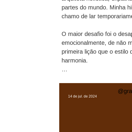
partes do mundo. Minha hi
chamo de lar temporariamen
O maior desafio foi o des
emocionalmente, de não me 
primeira lição que o estilo
harmonia.

Como neuro arquiteta holís
se uma bênção e um desaf
energia, também percebia 
14 de jul. de 2024
seus antigos moradores.

Minha jornada me levou a e
bem-estar. Foi assim que a