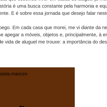
stória é uma busca constante pela harmonia e equi
te. E é sobre essa jornada que desejo falar neste
apego. Em cada casa que morei, me vi diante da ne
apegar a móveis, objetos e, principalmente, à ene
 de vida de aluguel me trouxe: a importância do des
tica, sempre fui sensível à energia dos espaços. E
io. Enquanto compreendia como diferentes ambie
como os espaços alugados frequentemente tinham 
studar a fundo a relação entre a arquitetura, a en
prendi a compreender a energia dos ambientes, a i