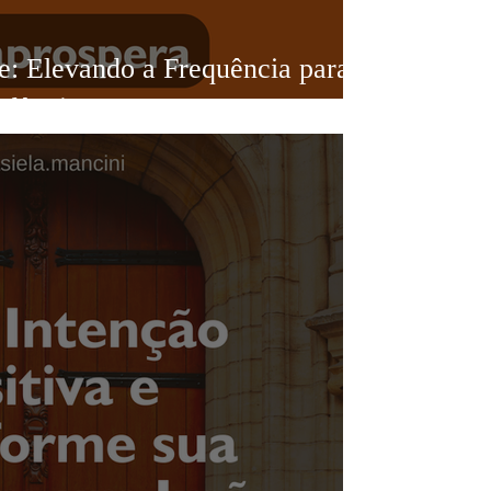
im nesta jornada. Fique atento aos próximos artig
: Elevando a Frequência para
ransformar sua vida através do ambiente que você mo
ndância