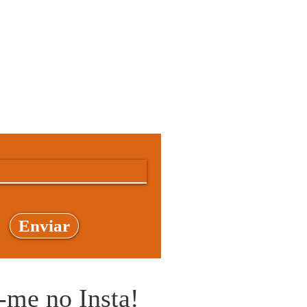
egarem até
você
 radiestesia, a arte de 
Utilizando pêndulos e 
ndo desequilíbrios 
contece quando 
mar um espaço é o que 
Enviar
Removi objetos 
-me no Insta!
 cristais e plantas. A 