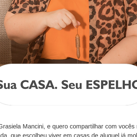
rasiela Mancini, e quero compartilhar com vocês
iada, que escolheu viver em casas de aluguel já mob