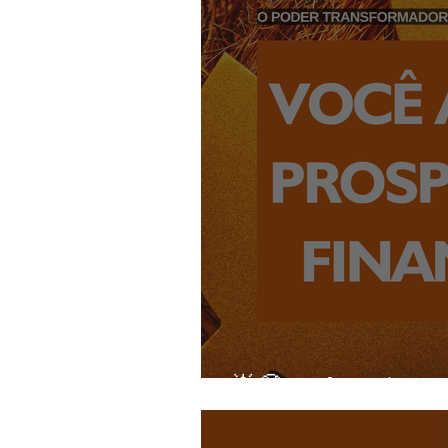
🌟🤑Você Aceita a P