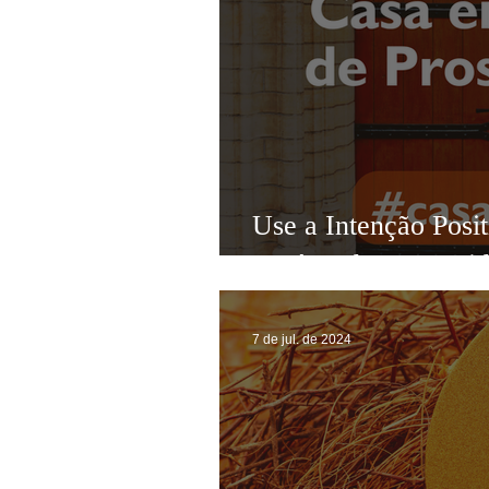
Use a Intenção Posi
um ímã de Prosperi
7 de jul. de 2024