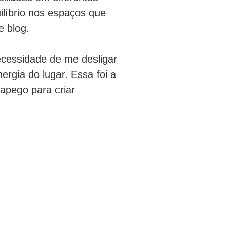
líbrio nos espaços que 
 blog.

cessidade de me desligar 
rgia do lugar. Essa foi a 
apego para criar 
ssa sensibilidade revelou-
ntes afetavam minha 
uma energia residual de 
Deixe as
postagens
ergia dos espaços e o 
dentificar problemas 