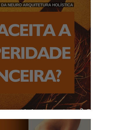
rosperidade Financeira? 💰🪙