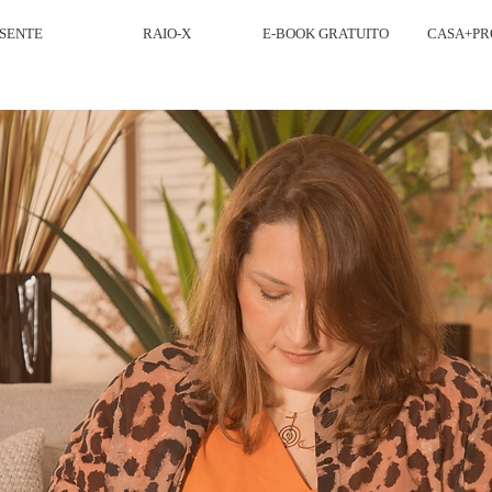
SENTE
RAIO-X
E-BOOK GRATUITO
CASA+PR