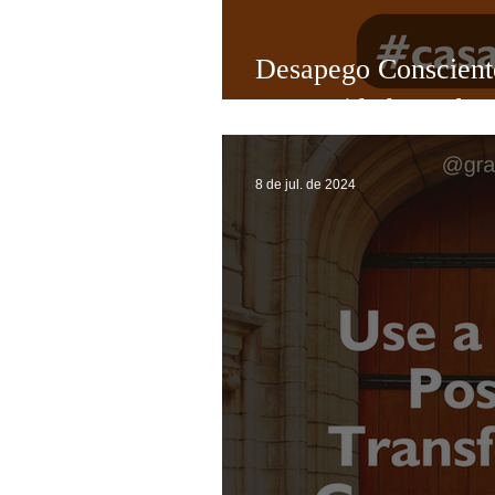
Agradeço por se juntar a m
Desapego Consciente
práticas e técnicas para t
Prosperidade e Abu
Beijuus da Grasi!!😘
8 de jul. de 2024