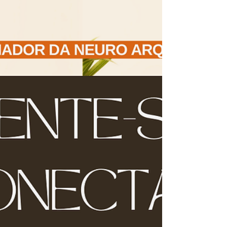
Minha jornada com a "Vibra 
Harmonia" é um convite para 
que você também explore a 
energia de seus espaços, seja 
em casa, no trabalho ou 
durante suas viagens. A 
intenção e a sensibilidade são 
as chaves para transformar 
qualquer ambiente em um 
espaço harmonioso.

Em futuros posts, vou 
compartilhar dicas práticas e 
insights sobre como você pode 
aplicar os princípios da 