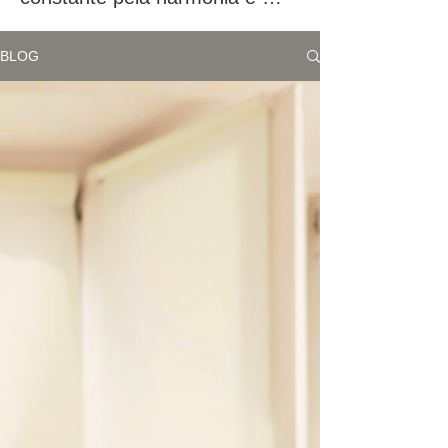
equilíbrio nos espaços que 
chamo de lar temporariamente. 
BLOG
E é sobre essa jornada que 
desejo falar neste blog.

O maior desafio foi o 
desapego. Em cada casa que 
morei, me vi diante da 
necessidade de me desligar 
emocionalmente, de não me 
apegar a móveis, objetos e, 
principalmente, à energia do 
lugar. Essa foi a primeira lição 
que o estilo de vida de aluguel 
me trouxe: a importância do 