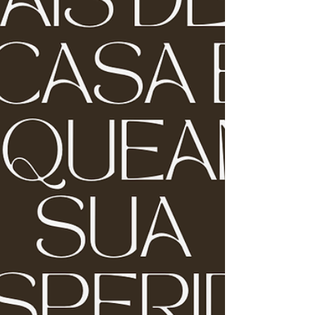
Minha jornada me levou a 
estudar a fundo a relação entre 
a arquitetura, a energia dos 
espaços e o bem-estar. Foi 
assim que aprendi a 
compreender a energia dos 
ambientes, a identificar 
problemas vibracionais e a 
buscar soluções para criar 
espaços mais equilibrados.

Nessa busca por harmonia, 
encontrei na radiestesia uma 
ferramenta valiosa. A 