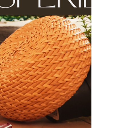
radiestesia, a arte de avaliar e 
otimizar a energia dos 
espaços, tornou-se uma aliada 
fundamental. Utilizando 
pêndulos e varinhas de 
radiestesia, comecei a analisar 
cada casa em que vivia, 
identificando desequilíbrios 
energéticos e áreas 
problemáticas.

No entanto, a radiestesia é 
apenas parte da equação. A 
verdadeira magia acontece 
quando combinamos essa 