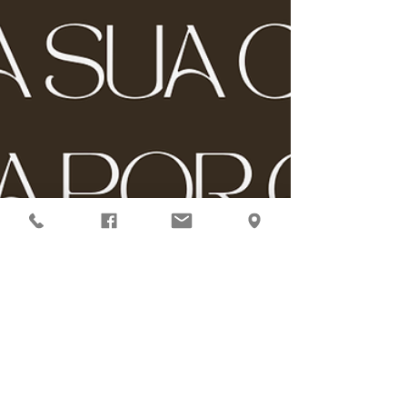
radiestesia e da intenção em 
seus próprios espaços, 
independentemente de serem 
alugados ou próprios. Juntos, 
vamos criar ambientes que 
elevam nossas vibrações e 
promovem uma vida mais 
equilibrada.

Agradeço por se juntar a mim 
nesta jornada. Fique atento 
aos próximos artigos, onde 
exploraremos práticas e 
técnicas para transformar sua 
vida através do ambiente que 