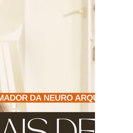
desapego para criar harmonia.

Como neuro arquiteta holística, 
sempre fui sensível à energia 
dos espaços. Essa 
sensibilidade revelou-se uma 
bênção e um desafio. 
Enquanto compreendia como 
diferentes ambientes afetavam 
minha energia, também 
percebia como os espaços 
alugados frequentemente 
tinham uma energia residual de 
seus antigos moradores.
