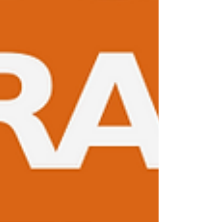
Minha jornada com a "Vibra 
Harmonia" é um convite para 
que você também explore a 
energia de seus espaços, seja 
em casa, no trabalho ou 
durante suas viagens. A 
intenção e a sensibilidade são 
as chaves para transformar 
qualquer ambiente em um 
espaço harmonioso.

Em futuros posts, vou 
compartilhar dicas práticas e 
insights sobre como você pode 
aplicar os princípios da 