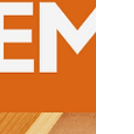
radiestesia e da intenção em 
seus próprios espaços, 
independentemente de serem 
alugados ou próprios. Juntos, 
vamos criar ambientes que 
elevam nossas vibrações e 
promovem uma vida mais 
equilibrada.

Agradeço por se juntar a mim 
nesta jornada. Fique atento 
aos próximos artigos, onde 
exploraremos práticas e 
técnicas para transformar sua 
vida através do ambiente que 