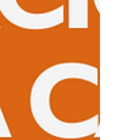
elementos de harmonização, 
como cristais e plantas. A 
intenção positiva era a força 
motriz por trás de cada ação.

A transformação energética foi 
notável. As casas, que antes 
pareciam carregadas de 
energia residual, tornaram-se 
locais de tranquilidade e 
equilíbrio. Isso não apenas 
afetou meu bem-estar, mas 
também minha criatividade e 
qualidade de vida.
