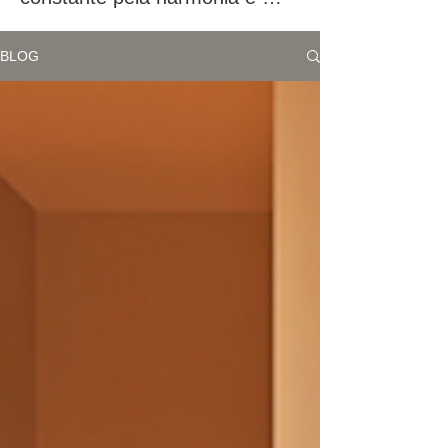
equilíbrio nos espaços que 
chamo de lar temporariamente. 
BLOG
E é sobre essa jornada que 
desejo falar neste blog.

O maior desafio foi o 
desapego. Em cada casa que 
morei, me vi diante da 
necessidade de me desligar 
emocionalmente, de não me 
apegar a móveis, objetos e, 
principalmente, à energia do 
lugar. Essa foi a primeira lição 
que o estilo de vida de aluguel 
me trouxe: a importância do 