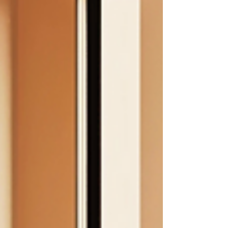
Minha jornada me levou a 
estudar a fundo a relação entre 
a arquitetura, a energia dos 
espaços e o bem-estar. Foi 
assim que aprendi a 
compreender a energia dos 
ambientes, a identificar 
problemas vibracionais e a 
buscar soluções para criar 
espaços mais equilibrados.

Nessa busca por harmonia, 
encontrei na radiestesia uma 
ferramenta valiosa. A 