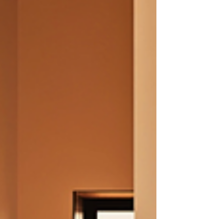
desapego para criar harmonia.

Como neuro arquiteta holística, 
sempre fui sensível à energia 
dos espaços. Essa 
sensibilidade revelou-se uma 
bênção e um desafio. 
Enquanto compreendia como 
diferentes ambientes afetavam 
minha energia, também 
percebia como os espaços 
alugados frequentemente 
tinham uma energia residual de 
seus antigos moradores.
