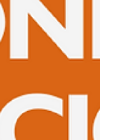
prática com a intenção. A 
intenção consciente de 
transformar um espaço é o 
que realmente torna possível a 
harmonização e a elevação 
das vibrações.

Harmonização e 
Transformação

Após identificar as áreas 
problemáticas, comecei a 
limpeza e harmonização. 
Removi objetos indesejados, 
reorganizei móveis e incorporei 