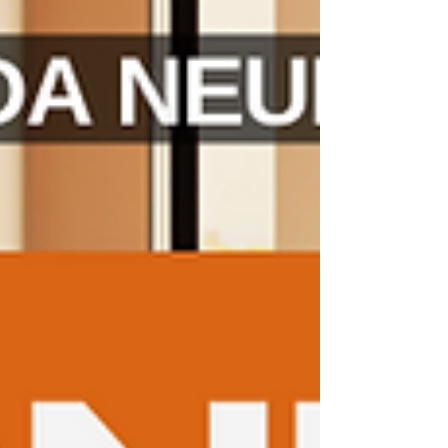
radiestesia, a arte de avaliar e 
otimizar a energia dos 
espaços, tornou-se uma aliada 
fundamental. Utilizando 
pêndulos e varinhas de 
radiestesia, comecei a analisar 
cada casa em que vivia, 
identificando desequilíbrios 
energéticos e áreas 
problemáticas.

No entanto, a radiestesia é 
apenas parte da equação. A 
verdadeira magia acontece 
quando combinamos essa 